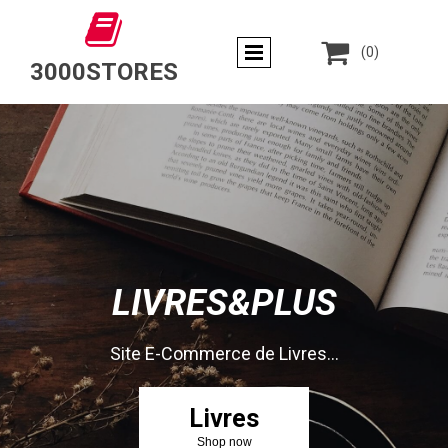


(0)
3000STORES
LIVRES&PLUS
Site E-Commerce de Livres...
Livres
Shop now