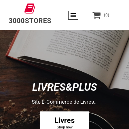


(0)
3000STORES
LIVRES&PLUS
Site E-Commerce de Livres...
Livres
Shop now