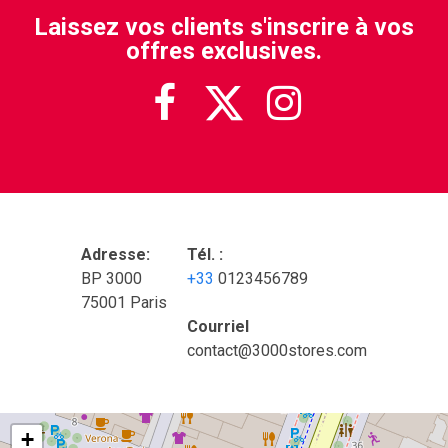
Laissez vos clients s'inscrire à vos
offres exclusives.



Adresse:
Tél. :
BP 3000
+33
0123456789
75001 Paris
Courriel
contact@3000stores.com
+