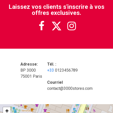
Laissez vos clients s'inscrire à vos
offres exclusives.



Adresse:
Tél. :
BP 3000
+33
0123456789
75001 Paris
Courriel
contact@3000stores.com
+