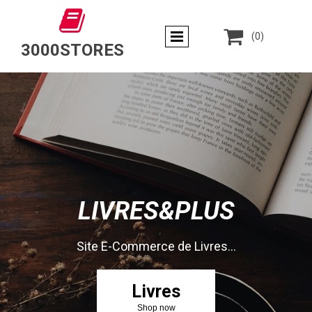


(0)
3000STORES
LIVRES&PLUS
Site E-Commerce de Livres...
Livres
Shop now