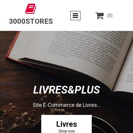


(0)
3000STORES
LIVRES&PLUS
Site E-Commerce de Livres...
Livres
Shop now