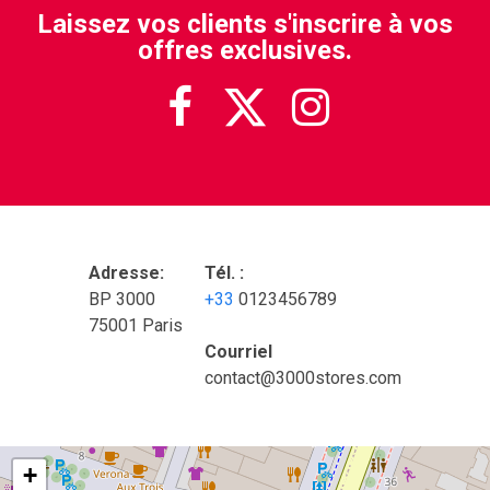
Laissez vos clients s'inscrire à vos
offres exclusives.



Adresse:
Tél. :
BP 3000
+33
0123456789
75001 Paris
Courriel
contact@3000stores.com
+