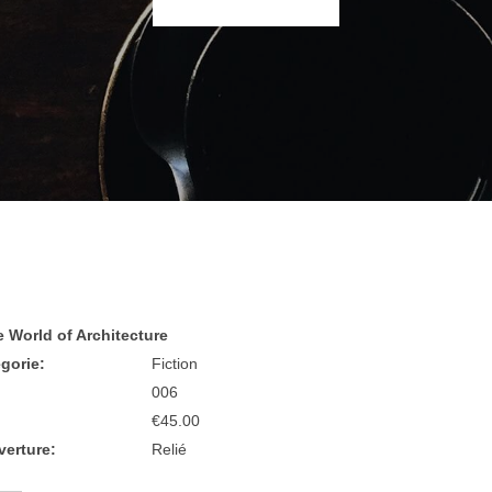
e World of Architecture
gorie:
Fiction
006
:
€45.00
erture:
Relié