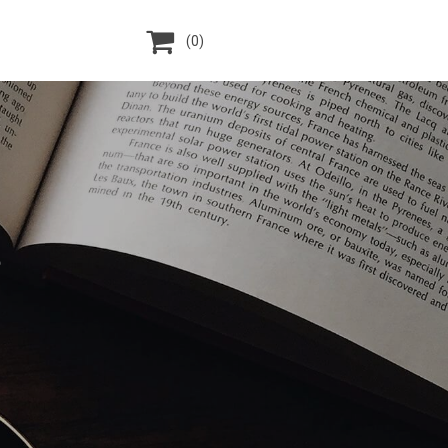

(0)