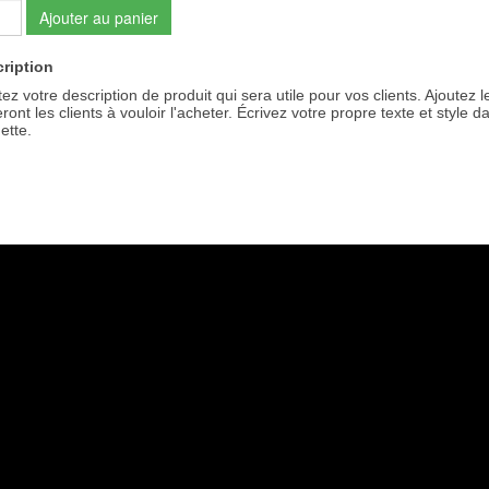
Ajouter au panier
ription
tez votre description de produit qui sera utile pour vos clients. Ajoutez 
eront les clients à vouloir l'acheter. Écrivez votre propre texte et style
ette.