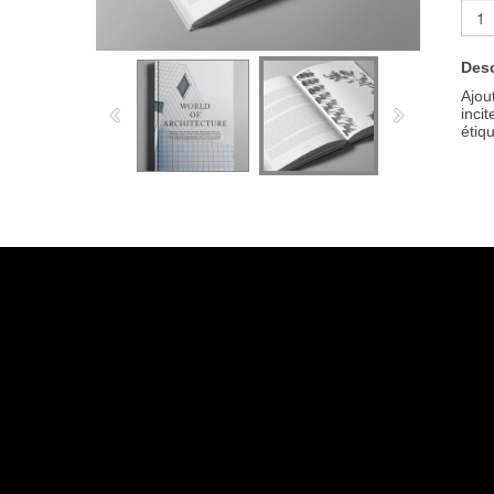
Desc
Ajou
incit
étiqu