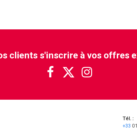
s clients s'inscrire à vos offres 



Tél. :
+33
0